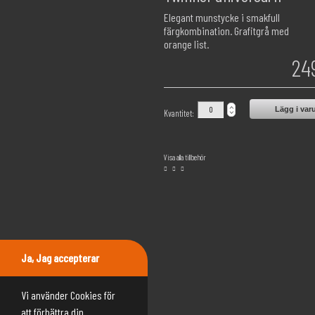
Elegant munstycke i smakfull
färgkombination. Grafitgrå med
orange list.
24
Lägg i var
Kvantitet:
Visa alla tillbehör
Ja, Jag accepterar
Vi använder Cookies för
att förbättra din