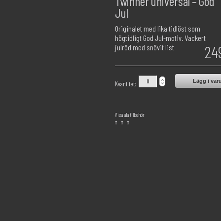
Twinner universal – God
Jul
Originalet med lika tidlöst som
högtidligt God Jul-motiv. Vackert
24
julröd med snövit list
Lägg i var
Kvantitet:
Visa alla tillbehör