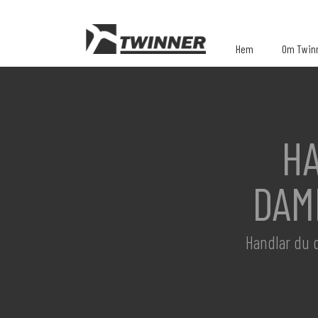
Hem
Om Twin
H
DAM
Handlar du d