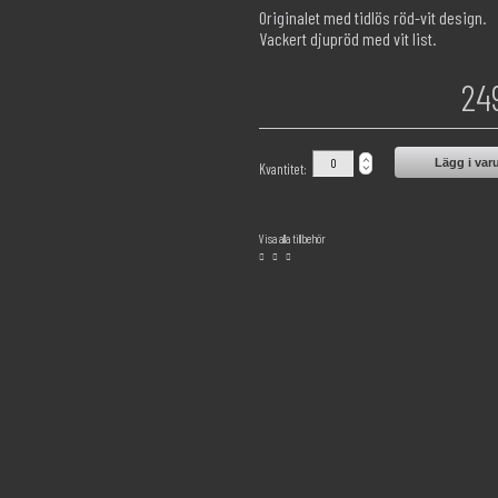
Originalet med tidlös röd-vit design.
Vackert djupröd med vit list.
24
Lägg i var
Kvantitet:
Visa alla tillbehör