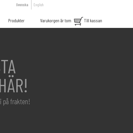
Svenska
English
Produkter
Varukorgen är tom
Till kassan
TA
HÄR!
i på frakten!