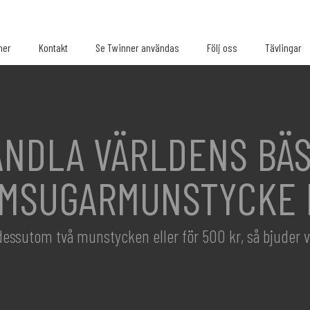
ner
Kontakt
Se Twinner användas
Följ oss
Tävlingar
ANDLA VÄRLDENS BÄS
MSUGARMUNSTYCKE 
essutom två munstycken eller för 500 kr, så bjuder v